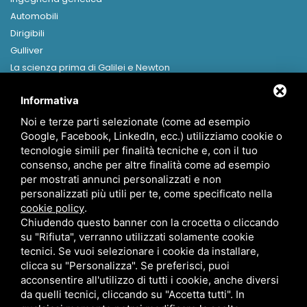
Automobili
Dirigibili
Gulliver
La scienza prima di Galilei e Newton
Libri in formato digitale
Informativa
MENU
Noi e terze parti selezionate (come ad esempio
Home
Google, Facebook, LinkedIn, ecc.) utilizziamo cookie o
Presentazione
tecnologie simili per finalità tecniche e, con il tuo
Canapa
consenso, anche per altre finalità come ad esempio
per mostrati annunci personalizzati e non
News
personalizzati più utili per te, come specificato nella
Contatti
cookie policy
.
Chiudendo questo banner con la crocetta o cliccando
su "Rifiuta", verranno utilizzati solamente cookie
tecnici. Se vuoi selezionare i cookie da installare,
clicca su "Personalizza". Se preferisci, puoi
acconsentire all'utilizzo di tutti i cookie, anche diversi
info@ecofantascienza.it
da quelli tecnici, cliccando su "Accetta tutti". In
Privacy