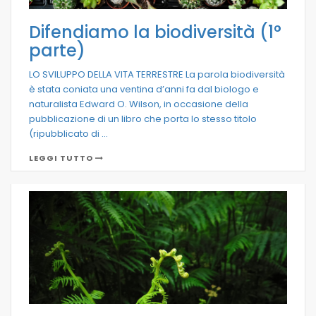
Difendiamo la biodiversità (1°
parte)
LO SVILUPPO DELLA VITA TERRESTRE La parola biodiversità
è stata coniata una ventina d’anni fa dal biologo e
naturalista Edward O. Wilson, in occasione della
pubblicazione di un libro che porta lo stesso titolo
(ripubblicato di ...
LEGGI TUTTO