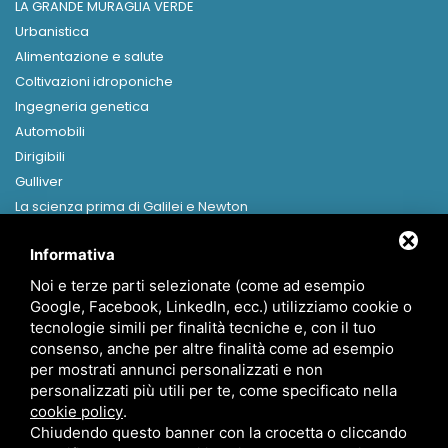
LA GRANDE MURAGLIA VERDE
Urbanistica
Alimentazione e salute
Coltivazioni idroponiche
Ingegneria genetica
Automobili
Dirigibili
Gulliver
La scienza prima di Galilei e Newton
Libri in formato digitale
Informativa
MENU
Noi e terze parti selezionate (come ad esempio
Home
Google, Facebook, LinkedIn, ecc.) utilizziamo cookie o
Presentazione
tecnologie simili per finalità tecniche e, con il tuo
Canapa
consenso, anche per altre finalità come ad esempio
per mostrati annunci personalizzati e non
News
personalizzati più utili per te, come specificato nella
Contatti
cookie policy
.
Chiudendo questo banner con la crocetta o cliccando