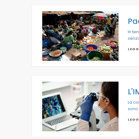
Pa
In te
senza
LEGG
L'
La co
sono 
LEGG