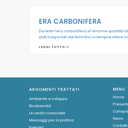
ERA CARBONIFERA
Durante l’era carbonifera un’enorme quantità di 
stati trasportati dai fiumi fino a riempire intere vall
LEGGI TUTTO
MENU
ARGOMENTI TRATTATI
Home
Ambiente e sviluppo
Present
Biodiversità
Canap
Le verità rovesciate
News
Messaggi per la politica
Contatti
Energia