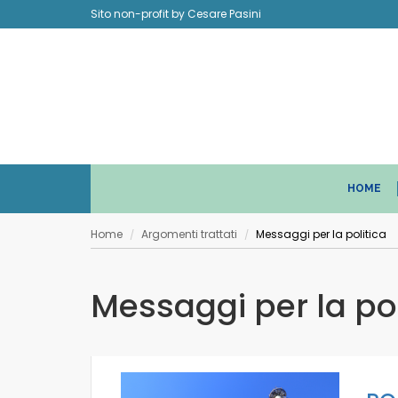
Sito non-profit by Cesare Pasini
HOME
Home
Argomenti trattati
Messaggi per la politica
/
/
Messaggi per la pol