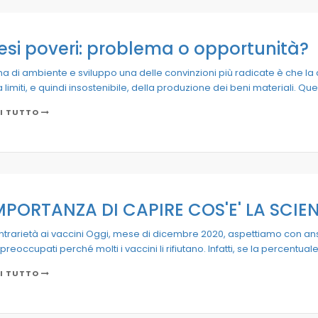
esi poveri: problema o opportunità?
ma di ambiente e sviluppo una delle convinzioni più radicate è che 
 limiti, e quindi insostenibile, della produzione dei beni materiali. Qu
I TUTTO
IMPORTANZA DI CAPIRE COS'E' LA SCIE
ntrarietà ai vaccini Oggi, mese di dicembre 2020, aspettiamo con ansia
preoccupati perché molti i vaccini li rifiutano. Infatti, se la percentua
I TUTTO