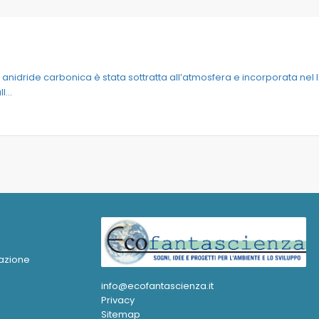
anidride carbonica è stata sottratta all’atmosfera e incorporata nel 
...
azione
a
info@ecofantascienza.it
Privacy
Sitemap