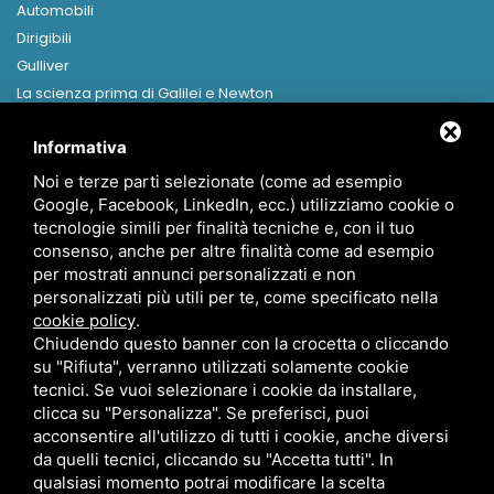
Automobili
Dirigibili
Gulliver
La scienza prima di Galilei e Newton
Libri in formato digitale
Informativa
MENU
Noi e terze parti selezionate (come ad esempio
Home
Google, Facebook, LinkedIn, ecc.) utilizziamo cookie o
Presentazione
tecnologie simili per finalità tecniche e, con il tuo
Canapa
consenso, anche per altre finalità come ad esempio
per mostrati annunci personalizzati e non
News
personalizzati più utili per te, come specificato nella
Contatti
cookie policy
.
Chiudendo questo banner con la crocetta o cliccando
su "Rifiuta", verranno utilizzati solamente cookie
tecnici. Se vuoi selezionare i cookie da installare,
clicca su "Personalizza". Se preferisci, puoi
acconsentire all'utilizzo di tutti i cookie, anche diversi
info@ecofantascienza.it
da quelli tecnici, cliccando su "Accetta tutti". In
Privacy
qualsiasi momento potrai modificare la scelta