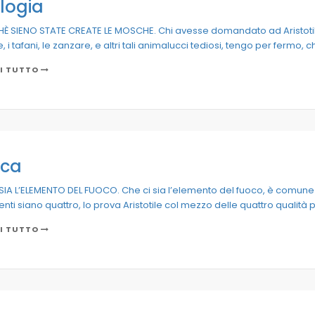
ologia
È SIENO STATE CREATE LE MOSCHE. Chi avesse domandato ad Aristotile
 i tafani, le zanzare, e altri tali animalucci tediosi, tengo per fermo, 
I TUTTO
ica
 SIA L’ELEMENTO DEL FUOCO. Che ci sia l’elemento del fuoco, è comune 
nti siano quattro, lo prova Aristotile col mezzo delle quattro qualità p
I TUTTO