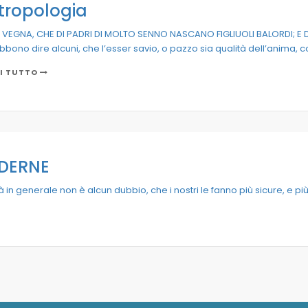
tropologia
VEGNA, CHE DI PADRI DI MOLTO SENNO NASCANO FIGLIUOLI BALORDI; E DI
bbono dire alcuni, che l’esser savio, o pazzo sia qualità dell’anima, c
I TUTTO
ODERNE
 in generale non è alcun dubbio, che i nostri le fanno più sicure, e pi