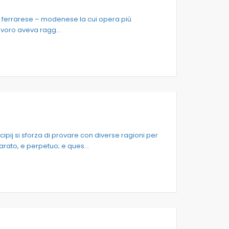
o ferrarese – modenese la cui opera più
voro aveva ragg...
ncipij si sforza di provare con diverse ragioni per
rato, e perpetuo; e ques...