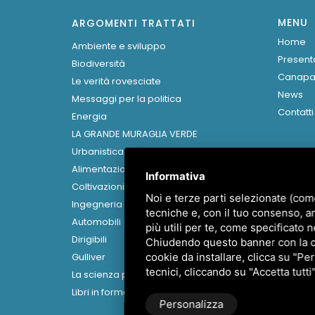
MENU
ARGOMENTI TRATTATI
Home
Ambiente e sviluppo
Present
Biodiversità
Canap
Le verità rovesciate
News
Messaggi per la politica
Contatti
Energia
LA GRANDE MURAGLIA VERDE
Urbanistica
Alimentazione e salute
Informativa
Coltivazioni idroponiche
Noi e terze parti selezionate (com
Ingegneria genetica
tecniche e, con il tuo consenso, a
Automobili
più utili per te, come specificato n
Dirigibili
Chiudendo questo banner con la cro
Gulliver
cookie da installare, clicca su "Per
tecnici, cliccando su "Accetta tutti
La scienza prima di Galilei e Newton
Libri in formato digitale
Personalizza