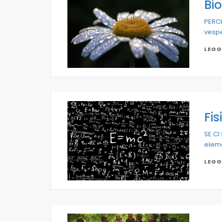
Bi
PERCH
vespe,
LEGG
Fis
SE CI
eleme
LEGG