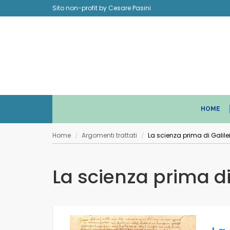
Sito non-profit by Cesare Pasini
HOME
Home
Argomenti trattati
La scienza prima di Galile
/
/
La scienza prima di