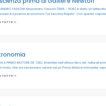
scienza prima di Galilei e Newton
ANDRO TASSONI Alessandro Tassoni (1565 – 1635) è stato un letterat
ciuta è il poema eroicomico “La Secchia Rapita”. Con questo capola
I TUTTO
tronomia
A IL PRIMO MOTORE DE’ CIELI. Aristotile nell’ottavo libro de’ naturali pri
el moto, che sia necessario venire ad un Primo Motore immobile, sepa
I TUTTO