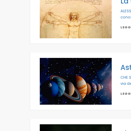
La 
ALESS
conos
LEGG
As
CHE SI
via d
LEGG