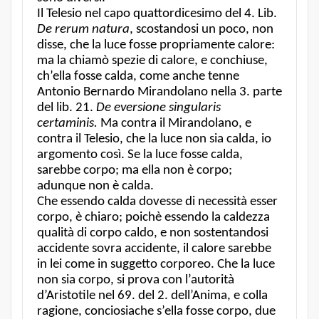
Il Telesio nel capo quattordicesimo del 4. Lib.
De rerum natura
, scostandosi un poco, non
disse, che la luce fosse propriamente calore:
ma la chiamò spezie di calore, e conchiuse,
ch’ella fosse calda, come anche tenne
Antonio Bernardo Mirandolano nella 3. parte
del lib. 21.
De eversione singularis
certaminis.
Ma contra il Mirandolano, e
contra il Telesio, che la luce non sia calda, io
argomento così. Se la luce fosse calda,
sarebbe corpo; ma ella non è corpo;
adunque non è calda.
Che essendo calda dovesse di necessità esser
corpo, è chiaro; poichè essendo la caldezza
qualità di corpo caldo, e non sostentandosi
accidente sovra accidente, il calore sarebbe
in lei come in suggetto corporeo. Che la luce
non sia corpo, si prova con l’autorità
d’Aristotile nel 69. del 2. dell’Anima, e colla
ragione, conciosiache s’ella fosse corpo, due