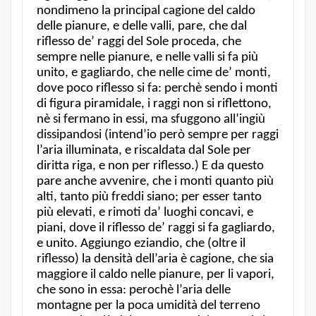
nondimeno la principal cagione del caldo
delle pianure, e delle valli, pare, che dal
riflesso de’ raggi del Sole proceda, che
sempre nelle pianure, e nelle valli si fa più
unito, e gagliardo, che nelle cime de’ monti,
dove poco riflesso si fa: perchè sendo i monti
di figura piramidale, i raggi non si riflettono,
nè si fermano in essi, ma sfuggono all’ingiù
dissipandosi (intend’io però sempre per raggi
l’aria illuminata, e riscaldata dal Sole per
diritta riga, e non per riflesso.) E da questo
pare anche avvenire, che i monti quanto più
alti, tanto più freddi siano; per esser tanto
più elevati, e rimoti da’ luoghi concavi, e
piani, dove il riflesso de’ raggi si fa gagliardo,
e unito. Aggiungo eziandio, che (oltre il
riflesso) la densità dell’aria è cagione, che sia
maggiore il caldo nelle pianure, per li vapori,
che sono in essa: perochè l’aria delle
montagne per la poca umidità del terreno