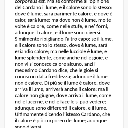
corporeus est.
Ma se conforme all’opinione
del Cardano il lume, e il calore sono lo stesso:
dove è lume, sarà parimente calore, e dove è
calor, sarà lume: ma dove non è lume, molte
volte è calore, come nelle stufe, e ne’ forni;
adunque il calore, e il lume sono diversi.
Similmente ripigliando l’altro capo; se il lume,
e il calore sono lo stesso, dove è lume, sarà
eziandio calore; ma nelle lucciole è lume, e
lume splendente, come anche nelle gioie, e
non vi si conosce calore alcuno, anzi il
medesimo Cardano dice, che le gioie si
conoscon dalla freddezza; adunque il lume
non è calore. Di più se il lume è calore, dove
arriva il lume, arriverà anche il calore: ma il
calore non giugne, dove arriva il lume, come
nelle lucerne, e nelle facelle si può vedere;
adunque sono differenti il calore, e il lume.
Ultimamente dicendo l’istesso Cardano, che
il calore è più corporeo del lume; adunque
sono diversi.