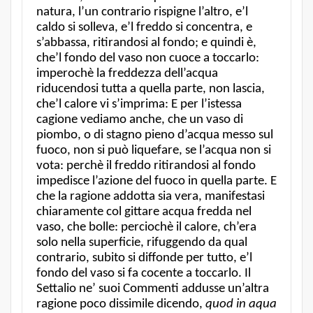
natura, l’un contrario rispigne l’altro, e’l
caldo si solleva, e’l freddo si concentra, e
s’abbassa, ritirandosi al fondo; e quindi è,
che’l fondo del vaso non cuoce a toccarlo:
imperochè la freddezza dell’acqua
riducendosi tutta a quella parte, non lascia,
che’l calore vi s’imprima: E per l’istessa
cagione vediamo anche, che un vaso di
piombo, o di stagno pieno d’acqua messo sul
fuoco, non si può liquefare, se l’acqua non si
vota: perchè il freddo ritirandosi al fondo
impedisce l’azione del fuoco in quella parte. E
che la ragione addotta sia vera, manifestasi
chiaramente col gittare acqua fredda nel
vaso, che bolle: perciochè il calore, ch’era
solo nella superficie, rifuggendo da qual
contrario, subito si diffonde per tutto, e’l
fondo del vaso si fa cocente a toccarlo. Il
Settalio ne’ suoi Commenti addusse un’altra
ragione poco dissimile dicendo,
quod in aqua