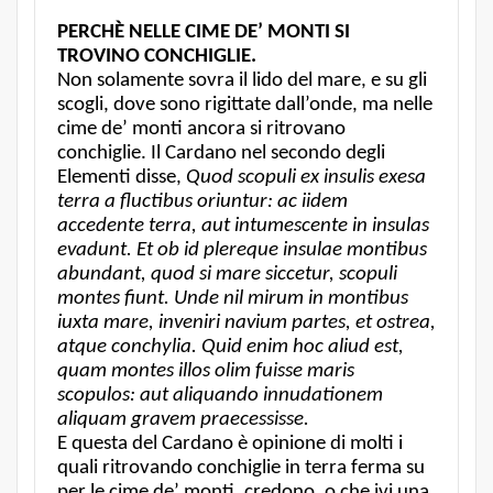
PERCHÈ NELLE CIME DE’ MONTI SI
TROVINO CONCHIGLIE.
Non solamente sovra il lido del mare, e su gli
scogli, dove sono rigittate dall’onde, ma nelle
cime de’ monti ancora si ritrovano
conchiglie. Il Cardano nel secondo degli
Elementi disse,
Quod scopuli ex insulis exesa
terra a fluctibus oriuntur: ac iidem
accedente terra, aut intumescente in insulas
evadunt. Et ob id plereque insulae montibus
abundant, quod si mare siccetur, scopuli
montes fiunt. Unde nil mirum in montibus
iuxta mare, inveniri navium partes, et ostrea,
atque conchylia. Quid enim hoc aliud est,
quam montes illos olim fuisse maris
scopulos: aut aliquando innudationem
aliquam gravem praecessisse.
E questa del Cardano è opinione di molti i
quali ritrovando conchiglie in terra ferma su
per le cime de’ monti, credono, o che ivi una