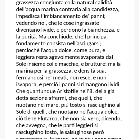
grassezza congiunta colla natural calidità
dell’acqua marina contraria alla candidezza,
impedisca l’imbiancamento de’ panni;
vedendo noi, che le cose ingrassate
diventano livide, e perdono la bianchezza, e
la purità. Ma conchiude, che‘l principal
fondamento consista nell’asciugarsi;
perciochè l’acqua dolce, come pura, e
leggiera resta agevolmente svaporata dal
Sole insieme colle macchie, e brutture: ma la
marina per la grassezza, e densità sua,
fermandosi ne’ meati, non esce, e non
isvapora, e perciò i panni si rimangono lividi.
Che quantunque Aristotile nell’8. della già
detta sezione affermi, che quelli, che
nuotano nel mare, più tosto si rasciughino al
Sole di quelli, che nuotano nell’acqua dolce,
ciò tiene Plutarco, che non sia vero, dicendo,
che avvegna, che le parti leggieri si
rasciughino tosto, le salsuginose però