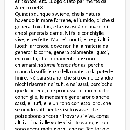
et neritae, etc.
Luogo citato parimente da
Ateneo nel 3.
Quindi adunque avviene, che la natura
havendo in mare l’arrene, e l’umido, di che si
genera il nicchio, e la viscosità del mare, di
che si genera la carne, ivi fa le conchiglie
vive, e perfette. Ma ne’ monti, e ne gli altri
luoghi arrenosi, dove non ha la materia da
generar la carne, genera solamente i gusci,
ed i nicchi, che latinamente possono
chiamarsi
naturae inchoationes
: perchè
manca la sufficienza della materia da poterle
finire. Nè paia strano, che si trovino eziandio
nicchi riserrati ne’ tufi, e ne’ sassi; perciochè
quelle arrene, che produssero i nicchi delle
conchiglie, le medesime generarono anche i
sassi, e i tufi; e le unirono con esso loro: che
se umido sufficiente vi si trovasse, elle
potrebbono ancora ritrovarvisi vive, come
altri animali alle volte vi si ritrovano; e non
sono ancor molti giorni, che nel Tenitorio di