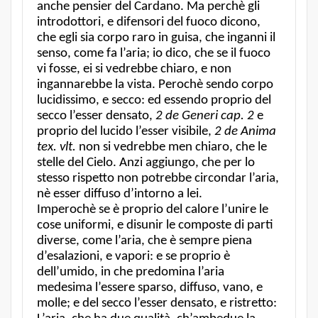
anche pensier del Cardano. Ma perchè gli
introdottori, e difensori del fuoco dicono,
che egli sia corpo raro in guisa, che inganni il
senso, come fa l’aria; io dico, che se il fuoco
vi fosse, ei si vedrebbe chiaro, e non
ingannarebbe la vista. Perochè sendo corpo
lucidissimo, e secco: ed essendo proprio del
secco l’esser densato,
2 de Generi cap. 2
e
proprio del lucido l’esser visibile,
2 de Anima
tex. vlt.
non si vedrebbe men chiaro, che le
stelle del Cielo. Anzi aggiungo, che per lo
stesso rispetto non potrebbe circondar l’aria,
nè esser diffuso d’intorno a lei.
Imperochè se è proprio del calore l’unire le
cose uniformi, e disunir le composte di parti
diverse, come l’aria, che è sempre piena
d’esalazioni, e vapori: e se proprio è
dell’umido, in che predomina l’aria
medesima l’essere sparso, diffuso, vano, e
molle; e del secco l’esser densato, e ristretto: