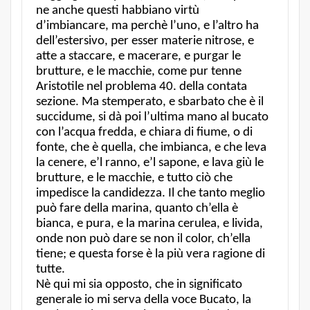
ne anche questi habbiano virtù
d’imbiancare, ma perchè l’uno, e l’altro ha
dell’estersivo, per esser materie nitrose, e
atte a staccare, e macerare, e purgar le
brutture, e le macchie, come pur tenne
Aristotile nel problema 40. della contata
sezione. Ma stemperato, e sbarbato che è il
succidume, si dà poi l’ultima mano al bucato
con l’acqua fredda, e chiara di fiume, o di
fonte, che è quella, che imbianca, e che leva
la cenere, e’l ranno, e’l sapone, e lava giù le
brutture, e le macchie, e tutto ciò che
impedisce la candidezza. Il che tanto meglio
può fare della marina, quanto ch’ella è
bianca, e pura, e la marina cerulea, e livida,
onde non può dare se non il color, ch’ella
tiene; e questa forse è la più vera ragione di
tutte.
Nè qui mi sia opposto, che in significato
generale io mi serva della voce Bucato, la