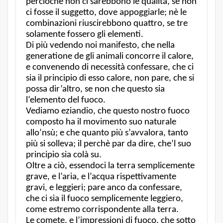
perciochè non ci sarebbono le qualità, se non
ci fosse il suggetto, dove appoggiarle; nè le
combinazioni riuscirebbono quattro, se tre
solamente fossero gli elementi.
Di più vedendo noi manifesto, che nella
generatione de gli animali concorre il calore,
e convenendo di necessità confessare, che ci
sia il principio di esso calore, non pare, che si
possa dir’altro, se non che questo sia
l’elemento del fuoco.
Vediamo eziandio, che questo nostro fuoco
composto ha il movimento suo naturale
allo’nsù; e che quanto più s’avvalora, tanto
più si solleva; il perchè par da dire, che’l suo
principio sia colà su.
Oltre a ciò, essendoci la terra semplicemente
grave, e l’aria, e l’acqua rispettivamente
gravi, e leggieri; pare anco da confessare,
che ci sia il fuoco semplicemente leggiero,
come estremo corrispondente alla terra.
Le comete, e l’impressioni di fuoco, che sotto