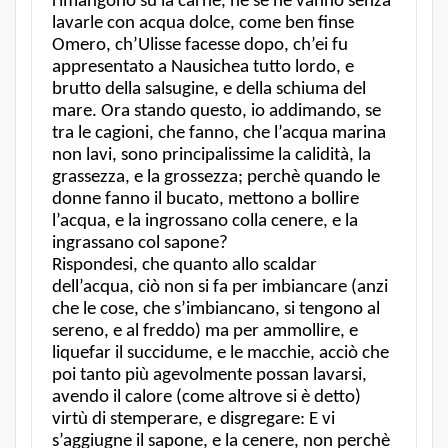
rimangono su la carne, nè se ne vanno senza
lavarle con acqua dolce, come ben finse
Omero, ch’Ulisse facesse dopo, ch’ei fu
appresentato a Nausichea tutto lordo, e
brutto della salsugine, e della schiuma del
mare. Ora stando questo, io addimando, se
tra le cagioni, che fanno, che l’acqua marina
non lavi, sono principalissime la calidità, la
grassezza, e la grossezza; perchè quando le
donne fanno il bucato, mettono a bollire
l’acqua, e la ingrossano colla cenere, e la
ingrassano col sapone?
Rispondesi, che quanto allo scaldar
dell’acqua, ciò non si fa per imbiancare (anzi
che le cose, che s’imbiancano, si tengono al
sereno, e al freddo) ma per ammollire, e
liquefar il succidume, e le macchie, acciò che
poi tanto più agevolmente possan lavarsi,
avendo il calore (come altrove si è detto)
virtù di stemperare, e disgregare: E vi
s’aggiugne il sapone, e la cenere, non perchè