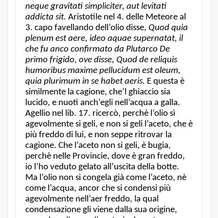
neque gravitati simpliciter, aut levitati
addicta sit.
Aristotile nel 4. delle Meteore al
3. capo favellando dell’olio disse,
Quod quia
plenum est aere, ideo aquae supernatat, il
che fu anco confirmato da Plutarco De
primo frigido, ove disse, Quod de reliquis
humoribus maxime pellucidum est oleum,
quia plurimum in se habet aeris.
E questa è
similmente la cagione, che’l ghiaccio sia
lucido, e nuoti anch’egli nell’acqua a galla.
Agellio nel lib. 17. ricercò, perchè l’olio sì
agevolmente si geli, e non si geli l’aceto, che è
più freddo di lui, e non seppe ritrovar la
cagione. Che l’aceto non si geli, è bugia,
perchè nelle Provincie, dove è gran freddo,
io l’ho veduto gelato all’uscita della botte.
Ma l’olio non si congela già come l’aceto, nè
come l’acqua, ancor che si condensi più
agevolmente nell’aer freddo, la qual
condensazione gli viene dalla sua origine,