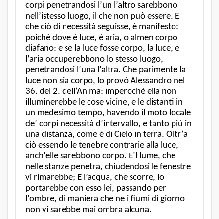
corpi penetrandosi l’un l’altro sarebbono
nell’istesso luogo, il che non può essere. E
che ciò di necessità seguisse, è manifesto:
poichè dove è luce, è aria, o almen corpo
diafano: e se la luce fosse corpo, la luce, e
l’aria occuperebbono lo stesso luogo,
penetrandosi l’una l’altra. Che parimente la
luce non sia corpo, lo provò Alessandro nel
36. del 2. dell’Anima: imperochè ella non
illuminerebbe le cose vicine, e le distanti in
un medesimo tempo, havendo il moto locale
de’ corpi necessità d’intervallo, e tanto più in
una distanza, come è di Cielo in terra. Oltr’a
ciò essendo le tenebre contrarie alla luce,
anch’elle sarebbono corpo. E’l lume, che
nelle stanze penetra, chiudendosi le fenestre
vi rimarebbe; E l’acqua, che scorre, lo
portarebbe con esso lei, passando per
l’ombre, di maniera che ne i fiumi di giorno
non vi sarebbe mai ombra alcuna.