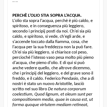
… …
PERCHÈ L’OLIO STIA SOPRA L’ACQUA.
L’olio sta sopra l’acqua, perchè è più caldo, e
spiritoso, e in conseguenza più leggiero,
secondo i principij posti da noi. Ch’ei sia più
caldo, e spiritoso, si vede, ch’egli arde, e
s’accende toccato dalla fiamma, cosa, che
l’acqua per la sua freddezza non la può fare.
Ch’ei sia più leggiero, si chiarisce col peso,
perciochè l’istesso vaso pesa molto più pieno
d’acqua, che pieno d’olio. E di qui si può
anche vedere quello, che altrove dicemmo,
che i principij del leggiero, e del grave sono il
freddo, e il caldo. Federico Pendasio, che a dì
nostri è stato un nuovo Aristotile, lasciò
scritto nel suo libro
De natura corporum
coelestium, Quod lignum, et oleum sunt per
compositionem media, quae in causa est, ut
forma quoque virtutem mediam retineat,