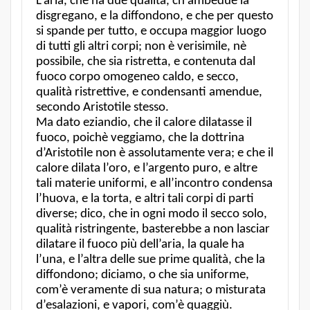
L’aria, che ha due qualità, ch’ambedue la
disgregano, e la diffondono, e che per questo
si spande per tutto, e occupa maggior luogo
di tutti gli altri corpi; non è verisimile, nè
possibile, che sia ristretta, e contenuta dal
fuoco corpo omogeneo caldo, e secco,
qualità ristrettive, e condensanti amendue,
secondo Aristotile stesso.
Ma dato eziandio, che il calore dilatasse il
fuoco, poichè veggiamo, che la dottrina
d’Aristotile non è assolutamente vera; e che il
calore dilata l’oro, e l’argento puro, e altre
tali materie uniformi, e all’incontro condensa
l’huova, e la torta, e altri tali corpi di parti
diverse; dico, che in ogni modo il secco solo,
qualità ristringente, basterebbe a non lasciar
dilatare il fuoco più dell’aria, la quale ha
l’una, e l’altra delle sue prime qualità, che la
diffondono; diciamo, o che sia uniforme,
com’è veramente di sua natura; o misturata
d’esalazioni, e vapori, com’è quaggiù.