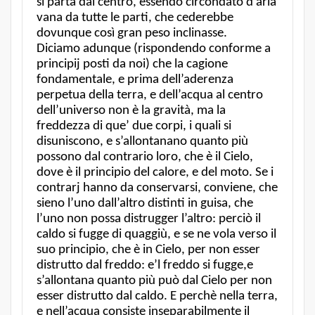
si parta dal centro, essendo circondato d’aria
vana da tutte le parti, che cederebbe
dovunque così gran peso inclinasse.
Diciamo adunque (rispondendo conforme a
principij posti da noi) che la cagione
fondamentale, e prima dell’aderenza
perpetua della terra, e dell’acqua al centro
dell’universo non è la gravità, ma la
freddezza di que’ due corpi, i quali si
disuniscono, e s’allontanano quanto più
possono dal contrario loro, che è il Cielo,
dove è il principio del calore, e del moto. Se i
contrarj hanno da conservarsi, conviene, che
sieno l’uno dall’altro distinti in guisa, che
l’uno non possa distrugger l’altro: perciò il
caldo si fugge di quaggiù, e se ne vola verso il
suo principio, che è in Cielo, per non esser
distrutto dal freddo: e’l freddo si fugge,e
s’allontana quanto più può dal Cielo per non
esser distrutto dal caldo. E perchè nella terra,
e nell’acqua consiste inseparabilmente il