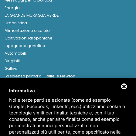
Messaggi per la politica
Energia
LA GRANDE MURAGLIA VERDE
Urbanistica
Alimentazione e salute
Coltivazioni idroponiche
Ingegneria genetica
Automobili
Dirigibili
Gulliver
La scienza prima di Galilei e Newton
Libri in formato digitale
Informativa
MENU
Noi e terze parti selezionate (come ad esempio
Home
Google, Facebook, LinkedIn, ecc.) utilizziamo cookie o
Presentazione
tecnologie simili per finalità tecniche e, con il tuo
Canapa
consenso, anche per altre finalità come ad esempio
per mostrati annunci personalizzati e non
News
personalizzati più utili per te, come specificato nella
Contatti