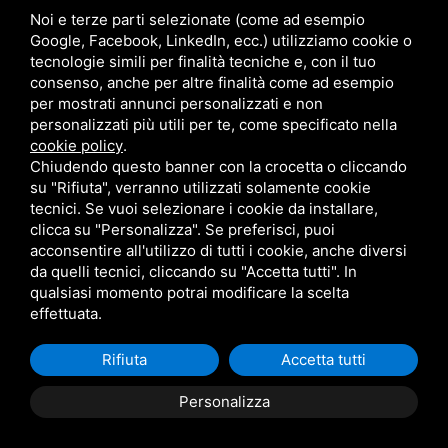
MENU
Noi e terze parti selezionate (come ad esempio
Home
Google, Facebook, LinkedIn, ecc.) utilizziamo cookie o
Presentazione
tecnologie simili per finalità tecniche e, con il tuo
Canapa
consenso, anche per altre finalità come ad esempio
per mostrati annunci personalizzati e non
News
personalizzati più utili per te, come specificato nella
Contatti
cookie policy
.
Chiudendo questo banner con la crocetta o cliccando
su "Rifiuta", verranno utilizzati solamente cookie
tecnici. Se vuoi selezionare i cookie da installare,
clicca su "Personalizza". Se preferisci, puoi
acconsentire all'utilizzo di tutti i cookie, anche diversi
info@ecofantascienza.it
da quelli tecnici, cliccando su "Accetta tutti". In
Privacy
qualsiasi momento potrai modificare la scelta
Sitemap
effettuata.
Sito non-profit by Cesare Pasini
Rifiuta
Accetta tutti
Personalizza