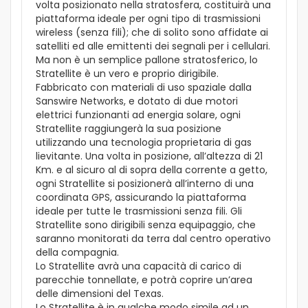
volta posizionato nella stratosfera, costituirà una
piattaforma ideale per ogni tipo di trasmissioni
wireless (senza fili); che di solito sono affidate ai
satelliti ed alle emittenti dei segnali per i cellulari.
Ma non è un semplice pallone stratosferico, lo
Stratellite è un vero e proprio dirigibile.
Fabbricato con materiali di uso spaziale dalla
Sanswire Networks, e dotato di due motori
elettrici funzionanti ad energia solare, ogni
Stratellite raggiungerà la sua posizione
utilizzando una tecnologia proprietaria di gas
lievitante. Una volta in posizione, all’altezza di 21
Km. e al sicuro al di sopra della corrente a getto,
ogni Stratellite si posizionerà all’interno di una
coordinata GPS, assicurando la piattaforma
ideale per tutte le trasmissioni senza fili. Gli
Stratellite sono dirigibili senza equipaggio, che
saranno monitorati da terra dal centro operativo
della compagnia.
Lo Stratellite avrà una capacità di carico di
parecchie tonnellate, e potrà coprire un’area
delle dimensioni del Texas.
Lo Stratellite è in qualche modo simile ad un