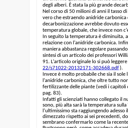
degli alberi. È stata la più grande decar
Nel corso di 50 milioni di anni il tasso
vero che estraendo anidride carbonica d
decarbonizzazione avrebbe dovuto esse
temperatura globale, che invece non c’è
In seguito la temperatura è diminuita,
relazione con l’anidride carbonica. Infin
maniera abbastanza regolare passando d
sintesi di un articolo dei professori Wil
91. L’articolo originale lo si può leggere
22/s71022-20132171-302668.pdf
)
.
Invece è molto probabile che sia il sole
l’anidride carbonica, che oltre tutto non
fertilizzante delle piante (vedi i capito
pag. 83).
Infatti gli scienziati hanno collegato il
sono, più alta sarà la temperatura sulla T
l’ultimissimo sta raggiungendo adesso il 
dimezzato rispetto ai sei precedenti, do
sembrano confermarlo come la recente e