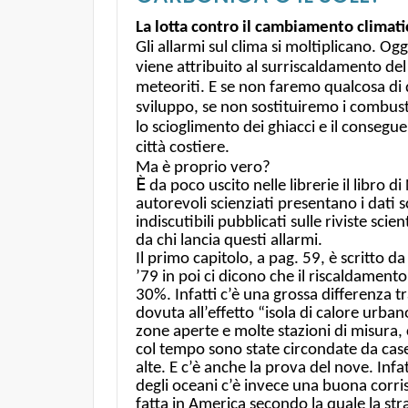
La lotta contro il cambiamento climati
Gli allarmi sul clima si moltiplicano. O
viene attribuito al surriscaldamento del
meteoriti. E se non faremo qualcosa di
sviluppo, se non sostituiremo i combustib
lo scioglimento dei ghiacci e il conseg
città costiere.
Ma è proprio vero?
È
da poco uscito nelle librerie il libro 
autorevoli scienziati presentano i dati sc
indiscutibili pubblicati sulle riviste sc
da chi lancia questi allarmi.
Il primo capitolo, a pag. 59, è scritto da 
’79 in poi ci dicono che il riscaldamento
30%. Infatti c’è una grossa differenza tr
dovuta all’effetto “isola di calore urban
zone aperte e molte stazioni di misura,
col tempo sono state circondate da cas
alte. E c’è anche la prova del nove. Infat
degli oceani c’è invece una buona corr
fatta in America secondo la quale la st