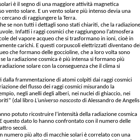
lari è il segno di una maggiore attività magnetica
nso vento solare. E un vento solare più intenso devia una
 cercano di raggiungere la Terra.
e se non tutti i dettagli sono stati chiariti, che la radiazion
uvole. Infatti i raggi cosmici che raggiungono l’atmosfera
cole del vapore acqueo che si trasformano in ioni, cioè in
amente carichi. E questi corpuscoli elettrizzati diventano de
ueo che formano delle goccioline, che a loro volta sono
se la radiazione cosmica è più intensa si formano più
radiazione solare con la conseguenza che il clima si
i dalla frammentazione di atomi colpiti dai raggi cosmici
iazione del flusso dei raggi cosmici misurando la
pio, negli anelli degli alberi, nei nuclei di ghiaccio, nei
iti” (dal libro
L’universo nascosto
di Alessandro de Angelis
hanno potuto ricostruire l’intensità della radiazione cosmica
. E questo dato lo hanno confrontato con il numero delle
attro secoli.
numero più alto di macchie solari è correlato con una