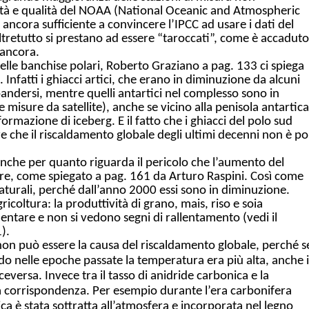
lità e qualità del NOAA (National Oceanic and Atmospheric
ncora sufficiente a convincere l’IPCC ad usare i dati del
e oltretutto si prestano ad essere “taroccati”, come è accaduto
 ancora.
elle banchise polari, Roberto Graziano a pag. 133 ci spiega
Infatti i ghiacci artici, che erano in diminuzione da alcuni
ndersi, mentre quelli antartici nel complesso sono in
isure da satellite), anche se vicino alla penisola antartica
formazione di iceberg. E il fatto che i ghiacci del polo sud
ire che il riscaldamento globale degli ultimi decenni non è po
 anche per quanto riguarda il pericolo che l’aumento del
iere, come spiegato a pag. 161 da Arturo Raspini. Così come
 naturali, perché dall’anno 2000 essi sono in diminuzione.
icoltura: la produttività di grano, mais, riso e soia
mentare e non si vedono segni di rallentamento (vedi il
).
non può essere la causa del riscaldamento globale, perché s
 nelle epoche passate la temperatura era più alta, anche i
eversa. Invece tra il tasso di anidride carbonica e la
a corrispondenza. Per esempio d
urante l’era carbonifera
a è stata sottratta all’atmosfera e incorporata nel legno