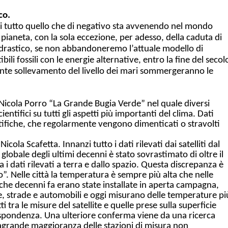
co.
ggi tutto quello che di negativo sta avvenendo nel mondo
 pianeta, con la sola eccezione, per adesso, della caduta di
 drastico, se non abbandoneremo l’attuale modello di
ili fossili con le energie alternative, entro la fine del secol
uente sollevamento del livello dei mari sommergeranno le
di Nicola Porro “La Grande Bugia Verde” nel quale diversi
ientifici su tutti gli aspetti più importanti del clima. Dati
ientifiche, che regolarmente vengono dimenticati o stravolti
Nicola Scafetta. Innanzi tutto i dati rilevati dai satelliti dal
 globale degli ultimi decenni è stato sovrastimato di oltre il
a i dati rilevati a terra e dallo spazio. Questa discrepanza è
o”. Nelle città la temperatura è sempre più alta che nelle
 che decenni fa erano state installate in aperta campagna,
e, strade e automobili e oggi misurano delle temperature pi
ti tra le misure del satellite e quelle prese sulla superficie
ispondenza. Una ulteriore conferma viene da una ricerca
ragrande maggioranza delle stazioni di misura non