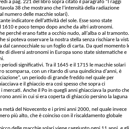
di a pag. 221 del libro sopra citato il paragrafo “I raggi
la tavola 38 che mostrano che l’intensità della radiazione
l numero delle macchie solari).
nte indicatore dell’attività del sole. Esse sono state
e il 1610 e poco tempo dopo anche da altri astronomi.
che perché erano fatte a occhio nudo, all’alba o al tramonto
e si poteva osservare la nostra stella senza rischiare la vist
a dal cannocchiale su un foglio di carta. Da quel momento l
te di diversi astronomi in Europa sono state sistematiche e
ni.
 periodi significativi. Tra il 1645 e il 1715 le macchie solari
oro scomparsa, con un ritardo di una quindicina d’anni, è
laciazione”, un periodo di grande freddo nel quale per
acciava e il ghiaccio era così spesso che sopra ci
 mercati. Anche il Po in quegli anni ghiacciava la punto ch
rono anni in cui si era coperta di ghiaccio persino la laguna
da metà del Novecento e i primi anni 2000, nel quale invece
ero più alto, che è coinciso con il riscaldamento globale
icco delle macchie solari viene raggiunto ogni 11 anni, e gli