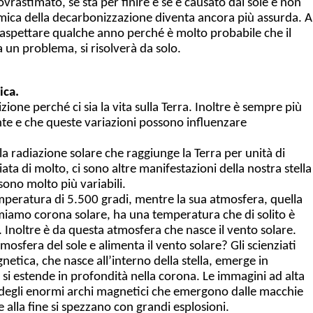
ovrastimato, se sta per finire e se è causato dal sole e non
omica della decarbonizzazione diventa ancora più assurda. A
 aspettare qualche anno perché è molto probabile che il
un problema, si risolverà da solo.
ica.
izione perché ci sia la vita sulla Terra. Inoltre è sempre più
ante e che queste variazioni possono influenzare
la radiazione solare che raggiunge la Terra per unità di
ata di molto, ci sono altre manifestazioni della nostra stella
sono molto più variabili.
emperatura di 5.500 gradi, mentre la sua atmosfera, quella
iamiamo corona solare, ha una temperatura che di solito è
 Inoltre è da questa atmosfera che nasce il vento solare.
tmosfera del sole e alimenta il vento solare? Gli scienziati
netica, che nasce all’interno della stella, emerge in
e si estende in profondità nella corona. Le immagini ad alta
o degli enormi archi magnetici che emergono dalle macchie
 alla fine si spezzano con grandi esplosioni.