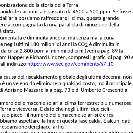
bonizzazione della storia della Terra!
 di anidride carbonica è passato da 4500 a 500 ppm. Se fosse
all’aria possiamo raffreddare il clima, questa grande
re accompagnata da una parallela diminuzione della
 stata.
 aumentata e diminuita ancora, ma senza mai alcuna
e negli ultimi 180 milioni di anni l
a CO
è diminuita in
2
a circa 2.800 ppm ai minimi odierni (vedi a pag. 89 la
liam Happer e Richard Lindzen, compresi i grafici di pag. 90 
 all’indirizzo
http://www.sec.gov/comments/s7-10-
 la causa del riscaldamento globale degli ultimi decenni, non
 è un veleno da eliminare a qualsiasi costo, ma il principale
li di Adriano Mazzarella a pag. 73 e di Umberto Crescenti a
 numero delle macchie solari al clima terrestre: più numerose
erra e viceversa. E dato che negli ultimi due cicli -
suo picco - il numero delle macchie solari si è circa
bbiamo aspettarci la fine di questa fase calda. E alcuni dati
spansione dei ghiacci artici.