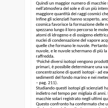
Quindi un maggior numero di macchie so
nell’atmosfera del sole e di un più inte
maggiore quantità dei raggi cosmici che
Infine gli scienziati hanno scoperto, anch
cosmica favorisce la formazione delle n
spezzano lungo il loro percorso le mole
atomi di idrogeno e di ossigeno elettric
nuclei di condensazione del vapore acq
quelle che formano le nuvole. Pertanto 
nuvole, e le nuvole schermano di più la 
raffredda.
Poiché diversi isotopi vengono prodott
“
primari, è possibile determinare una var
concentrazione di questi isotopi - ad esem
sedimenti del fondo marino e nei meteor
– pag. 211).
Studiando questi isotopi gli scienziati 
indietro nel tempo per migliaia di anni
macchie solari registrato negli ultimi qu
Questo confronto ha confermato che un 