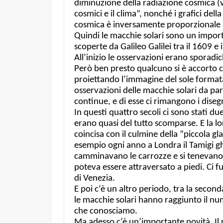
diminuzione della radiazione cosmica (ve
cosmici e il clima”, nonché i grafici del
cosmica è inversamente proporzionale a
Quindi le macchie solari sono un importa
scoperte da Galileo Galilei tra il 1609 
All’inizio le osservazioni erano sporadi
Però ben presto qualcuno si è accorto ch
proiettando l’immagine del sole format
osservazioni delle macchie solari da par
continue, e di esse ci rimangono i diseg
In questi quattro secoli ci sono stati due
erano quasi del tutto scomparse. E la l
coincisa con il culmine della “piccola g
esempio ogni anno a Londra il Tamigi ghi
camminavano le carrozze e si tenevano i
poteva essere attraversato a piedi. Ci fu
di Venezia.
E poi c’è un altro periodo, tra la secon
le macchie solari hanno raggiunto il num
che conosciamo.
Ma adesso c’è un’importante novità. Il p