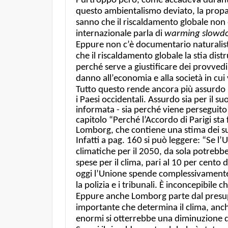
Purtroppo però, come accadeva durante
questo ambientalismo deviato, la propag
sanno che il riscaldamento globale non
internazionale parla di
warming slowd
Eppure
non c’è documentario naturalist
che il riscaldamento globale la stia di
perché serve a giustificare dei provve
danno all’economia e alla società in cui
Tutto questo rende ancora più assurdo l’
i Paesi occidentali. Assurdo sia per il 
informata - sia perché viene perseguito 
capitolo “Perché l’Accordo di Parigi sta
Lomborg, che contiene una stima dei suo
Infatti a pag. 160 si può leggere: “Se 
climatiche per il 2050, da sola potrebbe 
spese per il clima, pari al 10 per cento 
oggi l’Unione spende complessivamente per
la polizia e i tribunali. È inconcepibil
Eppure anche Lomborg parte dal presuppo
importante che determina il clima, anche
enormi si otterrebbe una diminuzione de