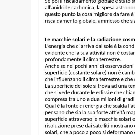
Se poi il riscaldamento globale è stato s
all’anidride carbonica, la spesa astron
questo punto la cosa migliore da fare è
riscaldamento globale, ammesso che sia 
Le macchie solari e la radiazione cosm
L’energia che ci arriva dal sole è la cond
evidente che la sua attività non è cost
profondamente il clima terrestre.
Anche se nei pochi anni di osservazioni 
superficie (costante solare) non è cambi
che influenzano il clima terrestre e che 
La superficie del sole si trova ad una t
che si vede durante le eclissi e che ch
compresa tra uno e due milioni di gradi.
Qual è la fonte di energia che scalda l’a
pensano che sia la sua forte attività mag
superficie attraverso le macchie solari 
risoluzione prese dai satelliti mostran
solari, che a poco a poco si deformano e