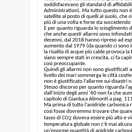
soddisfacevano gli standard di affidabi
Administration). Ma tutto questo non è a
satellite al posto di quelli al suolo, ch
più di una volta e forse sta succedendo
E per quanto riguarda lo scioglimento d
che anche questi allarmi sono infondati. 
decenni, dal 2018 hanno ripreso ad espa
aumento dal 1979 (da quando ci sono le m
la risalita di acque più calde provoca la 
siano sempre stati in crescita, ci fa cap
così preoccupante.
Quindi gli allarmi non sono giustificati
livello dei mari sommerga le città cost
non è giustificato l’allarme sui disastri
Stesso discorso per quanto riguarda l’agr
dall’inizio degli anni ’60 non fa che au
capitolo di Gianluca Alimonti a pag. 111
Ma prima di tutto l’anidride carbonica 
così fosse dovremmo trovare che quando
tasso di CO
doveva essere più alto e vic
2
temperatura globale non c’è mai alcun
un’enorme quantità di anidride carbonic