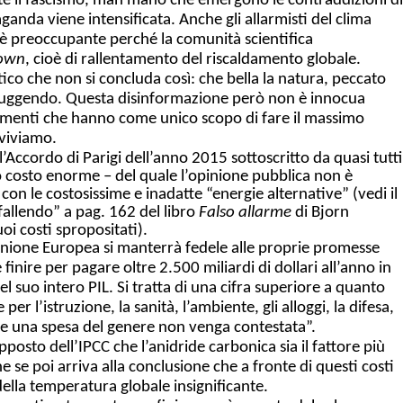
 il fascismo, man mano che emergono le contraddizioni di
anda viene intensificata. Anche gli allarmisti del clima
 è preoccupante perché la comunità scientifica
own
, cioè di rallentamento del riscaldamento globale.
ico che non si concluda così: che bella la natura, peccato
struggendo. Questa disinformazione però non è innocua
dimenti che hanno come unico scopo di fare il massimo
 viviamo.
Accordo di Parigi dell’anno 2015 sottoscritto da quasi tutti
suo costo enorme – del quale l’opinione pubblica non è
con le costosissime e inadatte “energie alternative” (vedi il
 fallendo” a pag. 162 del libro
Falso allarme
di Bjorn
i costi spropositati).
l’Unione Europea si manterrà fedele alle proprie promesse
finire per pagare oltre 2.500 miliardi di dollari all’anno in
del suo intero PIL. Si tratta di una cifra superiore a quanto
 l’istruzione, la sanità, l’ambiente, gli alloggi, la difesa,
e che una spesa del genere non venga contestata”.
sto dell’IPCC che l’anidride carbonica sia il fattore più
 se poi arriva alla conclusione che a fronte di questi costi
lla temperatura globale insignificante.