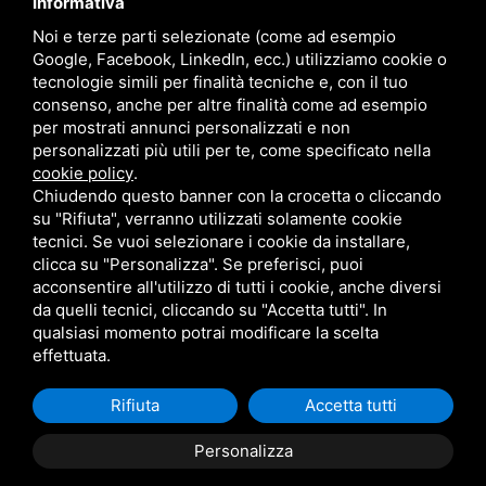
Informativa
MENU
Noi e terze parti selezionate (come ad esempio
Home
Google, Facebook, LinkedIn, ecc.) utilizziamo cookie o
Presentazione
tecnologie simili per finalità tecniche e, con il tuo
Canapa
consenso, anche per altre finalità come ad esempio
per mostrati annunci personalizzati e non
News
personalizzati più utili per te, come specificato nella
Contatti
cookie policy
.
Chiudendo questo banner con la crocetta o cliccando
su "Rifiuta", verranno utilizzati solamente cookie
tecnici. Se vuoi selezionare i cookie da installare,
clicca su "Personalizza". Se preferisci, puoi
acconsentire all'utilizzo di tutti i cookie, anche diversi
info@ecofantascienza.it
da quelli tecnici, cliccando su "Accetta tutti". In
Privacy
qualsiasi momento potrai modificare la scelta
Sitemap
effettuata.
Sito non-profit by Cesare Pasini
Rifiuta
Accetta tutti
Personalizza