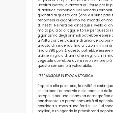
Un’altra ipotesi, avanzata qui forse per la p
di anidride carbonica. Nel periodo Carboni
quantità di questo gas (che è il principale
fenomeni di gigantismo nel mondo animale, 
di insetti. Nell’era dei dinosauri il livello d
molto più alta di oggi, e forse per questo 
gigantismo degli animali potrebbe essere c
un’alta concentrazione di anidride carboni
andata diminuendo fino ai valori minimi di
fino a 390 ppm), questa potrebbe essere l
ultime migliaia di anni che negli ultimi mil
vegetale dovrebbe avere reso sempre più di
questo sempre più vulnerabile.
L’ESPANSIONE IN EPOCA STORICA
Rispetto alla preistoria, la civiltà si distin
sostituisce l’economia della caccia e della 
tempo, e per una dinamica demografica e u
consistente. Le prime comunità di agricol
cosiddetta “mezzaluna fertile”. Da lì si son
migliori, e relegando le preesistenti popolazi