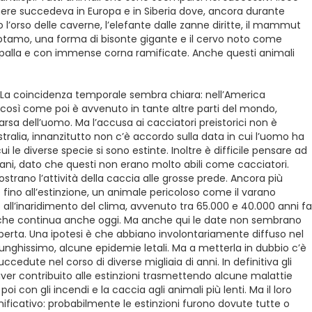
nere succedeva in Europa e in Siberia dove, ancora durante
 l’orso delle caverne, l’elefante dalle zanne diritte, il mammut
potamo, una forma di bisonte gigante e il cervo noto come
 spalla e con immense corna ramificate. Anche questi animali
? La coincidenza temporale sembra chiara: nell’America
, così come poi è avvenuto in tante altre parti del mondo,
arsa dell’uomo. Ma l’accusa ai cacciatori preistorici non è
stralia, innanzitutto non c’è accordo sulla data in cui l’uomo ha
le diverse specie si sono estinte. Inoltre è difficile pensare ad
liani, dato che questi non erano molto abili come cacciatori.
trano l’attività della caccia alle grosse prede. Ancora più
 fino all’estinzione, un animale pericoloso come il varano
all’inaridimento del clima, avvenuto tra 65.000 e 40.000 anni fa
i che continua anche oggi. Ma anche qui le date non sembrano
perta. Una ipotesi è che abbiano involontariamente diffuso nel
unghissimo, alcune epidemie letali. Ma a metterla in dubbio c’è
ccedute nel corso di diverse migliaia di anni. In definitiva gli
 aver contribuito alle estinzioni trasmettendo alcune malattie
i con gli incendi e la caccia agli animali più lenti. Ma il loro
ificativo: probabilmente le estinzioni furono dovute tutte o