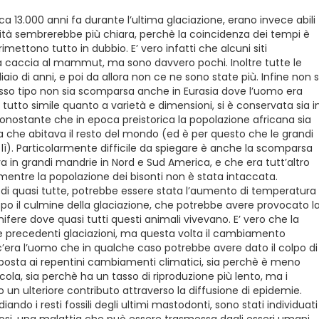
a 13.000 anni fa durante l’ultima glaciazione, erano invece abili
ilità sembrerebbe più chiara, perchè la coincidenza dei tempi è
mettono tutto in dubbio. E’ vero infatti che alcuni siti
a caccia al mammut, ma sono davvero pochi. Inoltre tutte le
aio di anni, e poi da allora non ce ne sono state più. Infine non s
esso tipo non sia scomparsa anche in Eurasia dove l’uomo era
utto simile quanto a varietà e dimensioni, si è conservata sia i
nonostante che in epoca preistorica la popolazione africana sia
 che abitava il resto del mondo (ed è per questo che le grandi
ì). Particolarmente difficile da spiegare è anche la scomparsa
va in grandi mandrie in Nord e Sud America, e che era tutt’altro
, mentre la popolazione dei bisonti non è stata intaccata.
e di quasi tutte, potrebbe essere stata l’aumento di temperatura
opo il culmine della glaciazione, che potrebbe avere provocato l
ifere dove quasi tutti questi animali vivevano. E’ vero che la
re precedenti glaciazioni, ma questa volta il cambiamento
 c’era l’uomo che in qualche caso potrebbe avere dato il colpo di
sposta ai repentini cambiamenti climatici, sia perchè è meno
cola, sia perchè ha un tasso di riproduzione più lento, ma i
o un ulteriore contributo attraverso la diffusione di epidemie.
ando i resti fossili degli ultimi mastodonti, sono stati individuati 
losi, una malattia che può essere trasmessa dagli esseri umani.