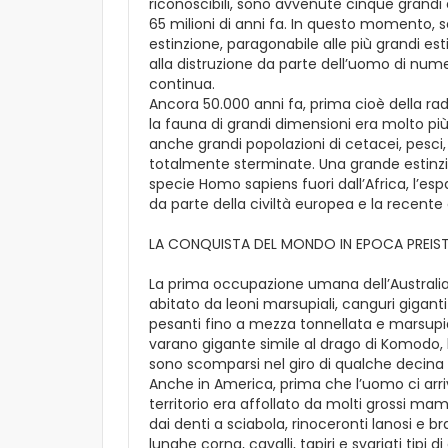
riconoscibili, sono avvenute cinque grandi e
65 milioni di anni fa. In questo momento, 
estinzione, paragonabile alle più grandi e
alla distruzione da parte dell’uomo di nume
continua.
Ancora 50.000 anni fa, prima cioè della rad
la fauna di grandi dimensioni era molto p
anche grandi popolazioni di cetacei, pesci, 
totalmente sterminate. Una grande estinzion
specie Homo sapiens fuori dall’Africa, l’es
da parte della civiltà europea e la recent
LA CONQUISTA DEL MONDO IN EPOCA PREIS
La prima occupazione umana dell’Australia 
abitato da leoni marsupiali, canguri giganti
pesanti fino a mezza tonnellata e marsupia
varano gigante simile al drago di Komodo, 
sono scomparsi nel giro di qualche decina d
Anche in America, prima che l’uomo ci arriv
territorio era affollato da molti grossi ma
dai denti a sciabola, rinoceronti lanosi e brad
lunghe corna, cavalli, tapiri e svariati tipi 