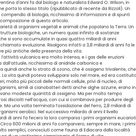
entina d’anni fa dal biologo e naturalista Edward O. Wilson, in
e porta lo stesso titolo (ripubblicato di recente da Rizzoli). Un
compendio di biologia, ricchissimo di informazioni e di spunti
composizione di questo articolo.
arietà di organismi vegetali e animali che popolano la Terra. Un
strutture biologiche, un numero quasi infinito di sostanze
e si sono accumulate in quasi quattro miliardi di anni
hiamato evoluzione. Risalgono infatti a 3,8 miliardi di anni fa le
e più antiche della presenza della vita.
 l’attività vulcanica era molto intensa, e i gas delle eruzioni
ll’attuale, ricchissima di anidride carbonica e
quindi anche lo strato di ozono, che è ossigeno trivalente, che
ti. La vita quindi poteva svilupparsi solo nel mare, ed era costituit
eri, molto più piccoli delle normali cellule, privi di nucleo, di
rganismi, simili ai cianobatteri detti anche alghe azzurre, erano in
ttevano modeste quantità di ossigeno. Ma per molto tempo
rosi disciolti nell’acqua, con cui si combinava per produrre degli
 Ma una volta terminata l’ossidazione del ferro, 2,8 miliardi di
anismi aerobici. Nel successivo miliardo di anni il livello
iardi di anni fa fecero la loro comparsa i primi organismi eucarioti
o. Circa 600 milioni di anni fa comparvero, sempre in mare, i primi
olto semplici, conosciuti come fauna di Ediacara dalla località
itura di un vastissimo campionario di forme di vita