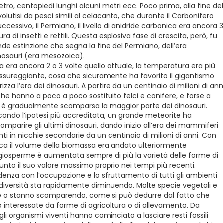
tro, centopiedi lunghi alcuni metri ecc. Poco prima, alla fine del
olutisi da pesci simili al celacanto, che durante il Carbonifero
successivo, il Permiano, il livello di anidride carbonica era ancora 3
ura di insetti e rettili. Questa esplosiva fase di crescita, però, fu
ande estinzione che segna la fine del Permiano, dell’era
dinosauri (era mesozoica).
ica era ancora 2 o 3 volte quello attuale, la temperatura era più
lussureggiante, cosa che sicuramente ha favorito il gigantismo
za l’era dei dinosauri. A partire da un centinaio di milioni di ann
che hanno a poco a poco sostituito felci e conifere, e forse a
t è gradualmente scomparsa la maggior parte dei dinosauri.
econdo l’ipotesi più accreditata, un grande meteorite ha
parire gli ultimi dinosauri, dando inizio all’era dei mammiferi
i in nicchie secondarie da un centinaio di milioni di anni. Con
nica il volume della biomassa era andato ulteriormente
giosperme è aumentata sempre di più la varietà delle forme di
giunto il suo valore massimo proprio nei tempi più recenti.
denza con l’occupazione e lo sfruttamento di tutti gli ambienti
iodiversità sta rapidamente diminuendo. Molte specie vegetali e
se o stanno scomparendo, come si può dedurre dal fatto che
o interessate da forme di agricoltura o di allevamento. Da
gli organismi viventi hanno cominciato a lasciare resti fossili