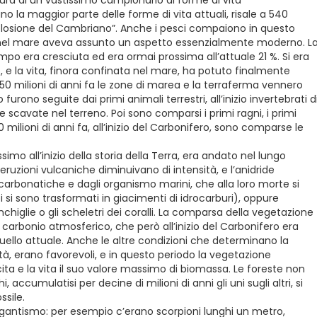
la maggior parte delle forme di vita attuali, risale a 540
esplosione del Cambriano”. Anche i pesci compaiono in questo
ita nel mare aveva assunto un aspetto essenzialmente moderno. L
empo era cresciuta ed era ormai prossima all’attuale 21 %. Si era
e la vita, finora confinata nel mare, ha potuto finalmente
50 milioni di anni fa le zone di marea e la terraferma vennero
urono seguite dai primi animali terrestri, all’inizio invertebrati d
scavate nel terreno. Poi sono comparsi i primi ragni, i primi
40 milioni di anni fa, all’inizio del Carbonifero, sono comparse le
tissimo all’inizio della storia della Terra, era andato nel lungo
uzioni vulcaniche diminuivano di intensità, e l’anidride
arbonatiche e dagli organismo marini, che alla loro morte si
si sono trasformati in giacimenti di idrocarburi), oppure
iglie o gli scheletri dei coralli. La comparsa della vegetazione
 carbonio atmosferico, che però all’inizio del Carbonifero era
 quello attuale. Anche le altre condizioni che determinano la
tà, erano favorevoli, e in questo periodo la vegetazione
ta e la vita il suo valore massimo di biomassa. Le foreste non
, accumulatisi per decine di milioni di anni gli uni sugli altri, si
ssile.
gigantismo: per esempio c’erano scorpioni lunghi un metro,