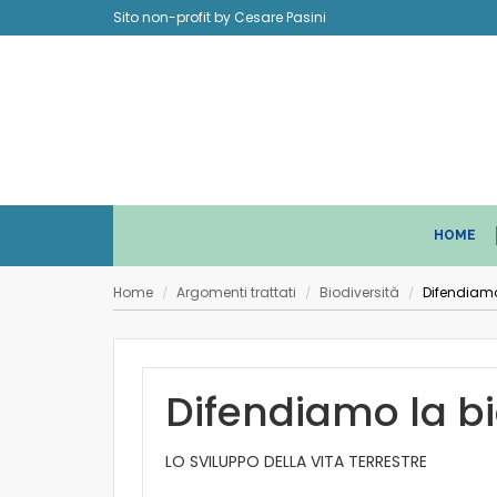
Sito non-profit by Cesare Pasini
HOME
Home
Argomenti trattati
Biodiversità
Difendiamo 
/
/
/
Difendiamo la bi
LO SVILUPPO DELLA VITA TERRESTRE