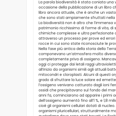
La parola biodiversità è stata coniata una v
occasione della pubblicazione di un libro ch
libro ancora attuale, che è anche un vasto 
che sono stati ampiamente sfruttati nella 
La biodiversità non è altro che l’immensa v
patrimonio ricchissimo di forme di vita, di 
chimiche complesse e ultra perfezionate ch
attraverso un processo per prove ed errori c
rocce in cui sono state riconosciute le prov
Nella fase più antica della storia della Terra
componevano un’atmosfera molto diversa da
completamente priva di ossigeno. Mancava 
oggi ci protegge dai letali raggi ultraviolet
all’inizio da organismi simili agli attuali batt
mitocondri e cloroplasti. Alcuni di questi o
grado di sfruttare la luce solare ed eme
l’ossigeno venivano catturato dagli ioni fer
ossidi che precipitavano sul fondo del mare.
anni fa, cominciarono ad apparire i primi org
dell’ossigeno aumentò fino all’1 %, e 1,8 mil
cioè gli organismi cellulari dotati di nucle
organismi pluricellulari, strutturalmente m
australiana dove sono stati trovati. La fior