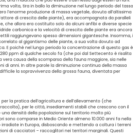
rima volta, tira in ballo la diminuzione nel lungo periodo del tass
fero l’enorme produzione di massa vegetale, dovuta all’altissima
 fattore di crescita delle piante), era accompagnata da paralleli
che allora era costituito solo da alcuni anfibi e diverse specie
i anidride carbonica e la velocità di crescita delle piante era ancora
i rettili raggiungevano spesso dimensioni gigantesche. Insomma, i
orrelato al gigantismo delle piante, a sua volta dovuto ad
ca. E poichè nel lungo periodo la concentrazione di questo gas è
 280 ppm di qualche secolo fa (che poi dal Settecento è risalita
a vera causa della scomparsa della fauna maggiore, sia nelle
ioni di anni. In altre parole la diminuzione continua della massa
fficile la sopravvivenza della grossa fauna, diventata per
gue per la pratica dell’agricoltura e dell’allevamento (che
raccolta), per le città, insediamenti stabili che crescono con il
na densità della popolazione sul territorio molto più
tori sono comparse in Medio Oriente almeno 10.000 anni fa nella
o irradiate in Europa, disboscando e mettendo a coltura i terreni
oni di cacciatori – raccoglitori nei territori marginali. Questi