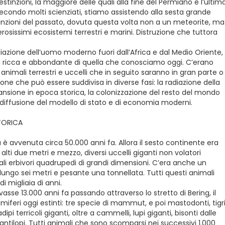
stinzioni, la maggiore delle quali alla fine del Permiano e l’ultim
secondo molti scienziati, stiamo assistendo alla sesta grande
stinzioni del passato, dovuta questa volta non a un meteorite, ma
rosissimi ecosistemi terrestri e marini. Distruzione che tuttora
iazione dell’uomo moderno fuori dall’Africa e dal Medio Oriente,
iù ricca e abbondante di quella che conosciamo oggi. C’erano
animali terrestri e uccelli che in seguito saranno in gran parte o
e che può essere suddivisa in diverse fasi: la radiazione della
pansione in epoca storica, la colonizzazione del resto del mondo
e diffusione del modello di stato e di economia moderni.
TORICA
è avvenuta circa 50.000 anni fa. Allora il sesto continente era
 alti due metri e mezzo, diversi uccelli giganti non volatori
li erbivori quadrupedi di grandi dimensioni. C’era anche un
lungo sei metri e pesante una tonnellata. Tutti questi animali
i migliaia di anni.
asse 13.000 anni fa passando attraverso lo stretto di Bering, il
mmiferi oggi estinti: tre specie di mammut, e poi mastodonti, tigr
ipi terricoli giganti, oltre a cammelli, lupi giganti, bisonti dalle
di antilopi. Tutti animali che sono scomparsi nei successivi 1.000