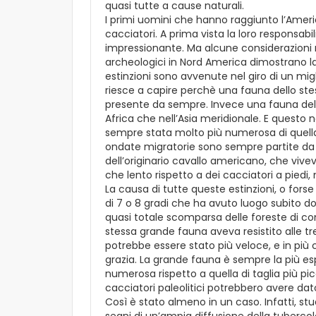
quasi tutte a cause naturali.
I primi uomini che hanno raggiunto l’Americ
cacciatori. A prima vista la loro responsab
impressionante. Ma alcune considerazioni ri
archeologici in Nord America dimostrano l
estinzioni sono avvenute nel giro di un migli
riesce a capire perchè una fauna dello st
presente da sempre. Invece una fauna del t
Africa che nell’Asia meridionale. E questo 
sempre stata molto più numerosa di quella
ondate migratorie sono sempre partite da l
dell’originario cavallo americano, che vive
che lento rispetto a dei cacciatori a piedi
La causa di tutte queste estinzioni, o fors
di 7 o 8 gradi che ha avuto luogo subito d
quasi totale scomparsa delle foreste di con
stessa grande fauna aveva resistito alle t
potrebbe essere stato più veloce, e in più
grazia. La grande fauna è sempre la più e
numerosa rispetto a quella di taglia più pic
cacciatori paleolitici potrebbero avere dat
Così è stato almeno in un caso. Infatti, studi
segni di un’ampia diffusione della tuberco