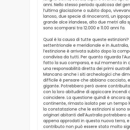
anni. Nello stesso periodo qualcosa del ge
l’ultima glaciazione o subito dopo, vivevano
lanoso, due specie di rinoceronti, un ippo
grande alce irlandese, alto due metri alla
sono scomparsi tra 12.000 e 11.00 anni fa.
Qual è la causa di tutte queste estinzioni
settentrionale e meridionale e in Australia
l’estinzione è arrivata subito dopo la comp
condivisa da tutti. Per quanto riguarda l’Au
fatto la sua comparsa, e sul momento in cui 
una responsabilità diretta dei primi austra
Mancano anche i siti archeologici che dimos
difficile è pensare che abbiano cacciato, e
gigante. Potrebbero però avere contribuito 
con la loro abitudine di appiccare incend
coincidere. La questione quindi è ancora a
continente, rimasto isolato per un tempo l
la constatazione che le estinzioni si sono su
originari abitanti dell’Australia potrebbero
appena approdati in questa nuova terra, e po
contributo non può essere stato molto sign