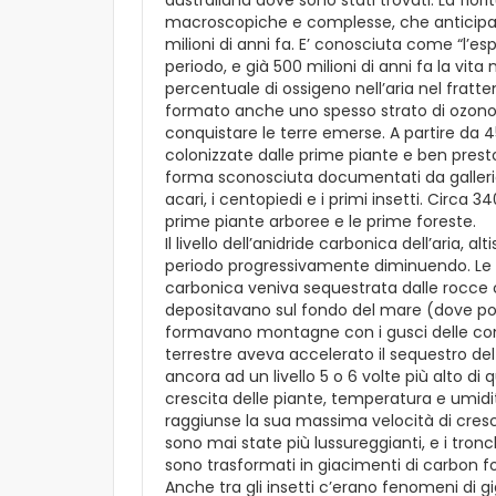
macroscopiche e complesse, che anticipano 
milioni di anni fa. E’ conosciuta come “l’
periodo, e già 500 milioni di anni fa la v
percentuale di ossigeno nell’aria nel fratt
formato anche uno spesso strato di ozono, 
conquistare le terre emerse. A partire da 4
colonizzate dalle prime piante e ben presto f
forma sconosciuta documentati da gallerie 
acari, i centopiedi e i primi insetti. Circa 3
prime piante arboree e le prime foreste.
Il livello dell’anidride carbonica dell’aria, al
periodo progressivamente diminuendo. Le er
carbonica veniva sequestrata dalle rocce c
depositavano sul fondo del mare (dove poi 
formavano montagne con i gusci delle conch
terrestre aveva accelerato il sequestro del
ancora ad un livello 5 o 6 volte più alto di
crescita delle piante, temperatura e umidi
raggiunse la sua massima velocità di cresci
sono mai state più lussureggianti, e i tronchi
sono trasformati in giacimenti di carbon fo
Anche tra gli insetti c’erano fenomeni di 