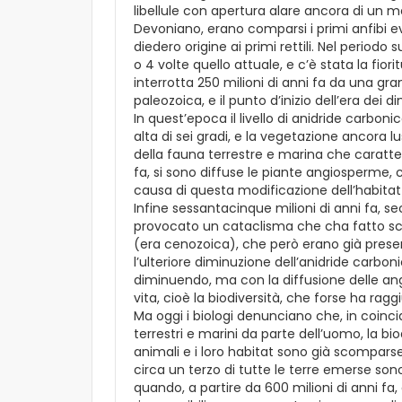
libellule con apertura alare ancora di un me
Devoniano, erano comparsi i primi anfibi ev
diedero origine ai primi rettili. Nel periodo 
o 4 volte quello attuale, e c’è stata la fiorit
interrotta 250 milioni di anni fa da una gr
paleozoica, e il punto d’inizio dell’era dei 
In quest’epoca il livello di anidride carbon
alta di sei gradi, e la vegetazione ancora 
della fauna terrestre e marina che caratteriz
fa, si sono diffuse le piante angiosperme, 
causa di questa modificazione dell’habita
Infine sessantacinque milioni di anni fa, s
provocato un cataclisma che cha fatto scom
(era cenozoica), che però erano già present
l’ulteriore diminuzione dell’anidride carbo
diminuendo, ma con la diffusione delle an
vita, cioè la biodiversità, che forse ha rag
Ma oggi i biologi denunciano che, in coinci
terrestri e marini da parte dell’uomo, la b
animali e i loro habitat sono già scompar
circa un terzo di tutte le terre emerse son
quando, a partire da 600 milioni di anni fa, 