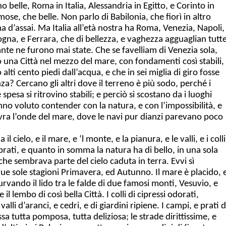
o belle, Roma in Italia, Alessandria in Egitto, e Corinto in
ose, che belle. Non parlo di Babilonia, che fiorì in altro
 d’assai. Ma Italia all’età nostra ha Roma, Venezia, Napoli,
na, e Ferrara, che di bellezza, e vaghezza agguaglian tutt
nte ne furono mai state. Che se favelliam di Venezia sola,
 una Città nel mezzo del mare, con fondamenti così stabili,
alti cento piedi dall’acqua, e che in sei miglia di giro fosse
za? Cercano gli altri dove il terreno è più sodo, perché i
esa si ritrovino stabili; e perciò si scostano da i luoghi
anno voluto contender con la natura, e con l’impossibilità, e
sovra l’onde del mare, dove le navi pur dianzi parevano poco
il cielo, e il mare, e ‘l monte, e la pianura, e le valli, e i colli
e prati, e quanto in somma la natura ha di bello, in una sola
che sembrava parte del cielo caduta in terra. Evvi sì
due sole stagioni Primavera, ed Autunno. Il mare è placido, 
urvando il lido tra le falde di due famosi monti, Vesuvio, e
l lembo di così bella Città. I colli di cipressi odorati,
 valli d’aranci, e cedri, e di giardini ripiene. I campi, e prati d
tessa tutta pomposa, tutta deliziosa; le strade dirittissime, e