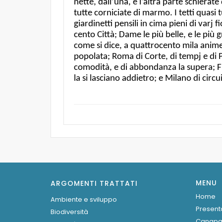
nette, dall’una, e l’altra parte schierate
tutte corniciate di marmo. I tetti quas
giardinetti pensili in cima pieni di varj f
cento Città; Dame le più belle, e le più
come si dice, a quattrocento mila anime.
popolata; Roma di Corte, di tempj e di P
comodità, e di abbondanza la supera; Fi
la si lasciano addietro; e Milano di circu
MENU
ARGOMENTI TRATTATI
Home
Ambiente e sviluppo
Present
Biodiversità
Canap