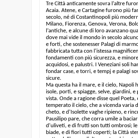
Tre Città anticamente sovra l’altre furon
Acaia. Atene, e Cartagine furono più fam
secolo, né di Costantinopoli più moderna
Milano, Fiorenza, Genova, Verona, Bolog
l’antiche, e alcune di loro avanzano qua
dove mai vide il mondo in secolo alcuno
e forti, che sostenesser Palagi di marmo 
fabbricata tutta con l’istessa magnificen
fondamenti con più sicurezza, e minore sp
acquidosi, e palustri. I Veneziani soli h
fondar case, e torri, e tempj e palagi 
sicure.
Ma questa ha il mare, e il cielo, Napoli ha 
isole, porti, e spiagge, selve, giardini, 
vista. Onde a ragione disse quel Poeta, 
temperato il cielo, che a vicenda varia 
cheto, e d’Isolette vaghe ripieno, e rinc
Pausilipo pare, che corra umile a baciare i
d’uliveti, e di frutti son tutti ombrosi; le
biade, e di fiori tutti coperti; la Città s