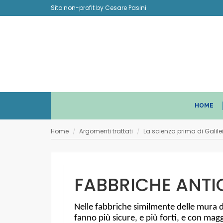
Sito non-profit by Cesare Pasini
HOME
Home
Argomenti trattati
La scienza prima di Galile
/
/
FABBRICHE ANTI
Nelle fabbriche similmente delle mura de
fanno più sicure, e più forti, e con mag