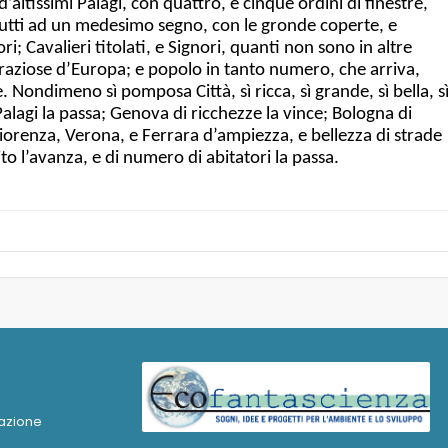
 d’altissimi Palagi, con quattro, e cinque ordini di finestre,
i tutti ad un medesimo segno, con le gronde coperte, e
iori; Cavalieri titolati, e Signori, quanti non sono in altre
 graziose d’Europa; e popolo in tanto numero, che arriva,
 Nondimeno sì pomposa Città, sì ricca, sì grande, sì bella, s
alagi la passa; Genova di ricchezze la vince; Bologna di
orenza, Verona, e Ferrara d’ampiezza, e bellezza di strade
ito l’avanza, e di numero di abitatori la passa.
azione
a