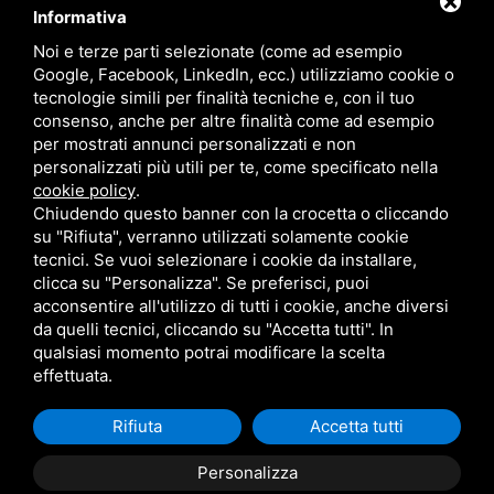
Informativa
MENU
Noi e terze parti selezionate (come ad esempio
Home
Google, Facebook, LinkedIn, ecc.) utilizziamo cookie o
Presentazione
tecnologie simili per finalità tecniche e, con il tuo
Canapa
consenso, anche per altre finalità come ad esempio
per mostrati annunci personalizzati e non
News
personalizzati più utili per te, come specificato nella
Contatti
cookie policy
.
Chiudendo questo banner con la crocetta o cliccando
su "Rifiuta", verranno utilizzati solamente cookie
tecnici. Se vuoi selezionare i cookie da installare,
clicca su "Personalizza". Se preferisci, puoi
acconsentire all'utilizzo di tutti i cookie, anche diversi
info@ecofantascienza.it
da quelli tecnici, cliccando su "Accetta tutti". In
Privacy
qualsiasi momento potrai modificare la scelta
Sitemap
effettuata.
Sito non-profit by Cesare Pasini
Rifiuta
Accetta tutti
Personalizza