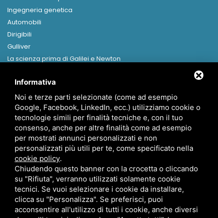
Ingegneria genetica
Automobili
Dirigibili
Gulliver
La scienza prima di Galilei e Newton
Libri in formato digitale
Informativa
MENU
Noi e terze parti selezionate (come ad esempio
Home
Google, Facebook, LinkedIn, ecc.) utilizziamo cookie o
Presentazione
tecnologie simili per finalità tecniche e, con il tuo
Canapa
consenso, anche per altre finalità come ad esempio
per mostrati annunci personalizzati e non
News
personalizzati più utili per te, come specificato nella
Contatti
cookie policy
.
Chiudendo questo banner con la crocetta o cliccando
su "Rifiuta", verranno utilizzati solamente cookie
tecnici. Se vuoi selezionare i cookie da installare,
clicca su "Personalizza". Se preferisci, puoi
acconsentire all'utilizzo di tutti i cookie, anche diversi