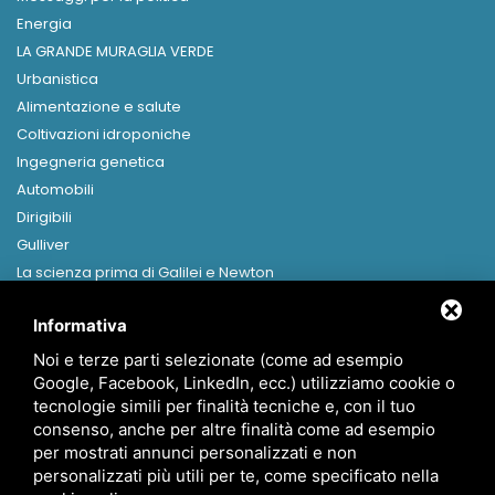
Energia
LA GRANDE MURAGLIA VERDE
Urbanistica
Alimentazione e salute
Coltivazioni idroponiche
Ingegneria genetica
Automobili
Dirigibili
Gulliver
La scienza prima di Galilei e Newton
Libri in formato digitale
Informativa
MENU
Noi e terze parti selezionate (come ad esempio
Home
Google, Facebook, LinkedIn, ecc.) utilizziamo cookie o
Presentazione
tecnologie simili per finalità tecniche e, con il tuo
Canapa
consenso, anche per altre finalità come ad esempio
per mostrati annunci personalizzati e non
News
personalizzati più utili per te, come specificato nella
Contatti