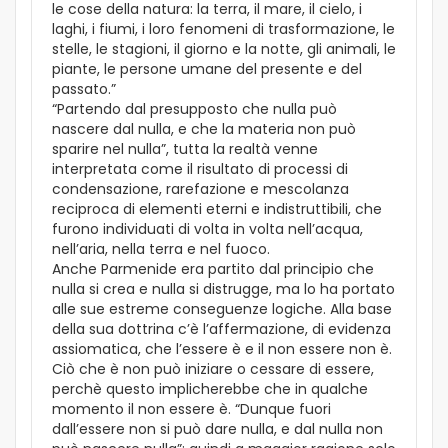
le cose della natura: la terra, il mare, il cielo, i
laghi, i fiumi, i loro fenomeni di trasformazione, le
stelle, le stagioni, il giorno e la notte, gli animali, le
piante, le persone umane del presente e del
passato.”
“Partendo dal presupposto che nulla può
nascere dal nulla, e che la materia non può
sparire nel nulla”, tutta la realtà venne
interpretata come il risultato di processi di
condensazione, rarefazione e mescolanza
reciproca di elementi eterni e indistruttibili, che
furono individuati di volta in volta nell’acqua,
nell’aria, nella terra e nel fuoco.
Anche Parmenide era partito dal principio che
nulla si crea e nulla si distrugge, ma lo ha portato
alle sue estreme conseguenze logiche. Alla base
della sua dottrina c’è l’affermazione, di evidenza
assiomatica, che l’essere è e il non essere non è.
Ciò che è non può iniziare o cessare di essere,
perchè questo implicherebbe che in qualche
momento il non essere è. “Dunque fuori
dall’essere non si può dare nulla, e dal nulla non