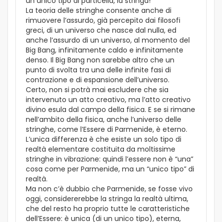
un unico tipo di particella, la stringa!
La teoria delle stringhe consente anche di
rimuovere l’assurdo, già percepito dai filosofi
greci, di un universo che nasce dal nulla, ed
anche l’assurdo di un universo, al momento del
Big Bang, infinitamente caldo e infinitamente
denso. Il Big Bang non sarebbe altro che un
punto di svolta tra una delle infinite fasi di
contrazione e di espansione dell’universo.
Certo, non si potrà mai escludere che sia
intervenuto un atto creativo, ma l’atto creativo
divino esula dal campo della fisica. E se si rimane
nell’ambito della fisica, anche l’universo delle
stringhe, come l’Essere di Parmenide, è eterno.
L’unica differenza è che esiste un solo tipo di
realtà elementare costituita da moltissime
stringhe in vibrazione: quindi l’essere non è “una”
cosa come per Parmenide, ma un “unico tipo” di
realtà.
Ma non c’è dubbio che Parmenide, se fosse vivo
oggi, considererebbe la stringa la realtà ultima,
che del resto ha proprio tutte le caratteristiche
dell’Essere: è unica (di un unico tipo), eterna,