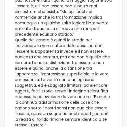
può nascere nulla”: quindi a maggior ragione solo
l’essere è, e il non essere non si potrà mai
dimostrare che esista. “Ma agli occhi di
Parmenide anche la trasformazione implica
comunque un qualche salto logico: l’intervento
dal nulla di qualcosa di nuovo che rompe il
precedente equilibrio statico.”
Quella dell’essere è quindi la strada per
individuare la vera natura delle cose: perchè
l’essere è. L’apparenza invece è il non essere,
qualcosa che sembra, ma che non è quello che
sembra. La netta distinzione tra essere e non
essere è quindi anche la distinzione tra
l’apparenza, l’impressione superficiale, e la vera
conoscenza. La verità non è un’opinione
soggettiva, ed è sbagliato limitarsi ad elencare
oggetti, fatti, storie, senza l’indagine scientifica
necessaria per svelarne la vera natura. “E anche
la continua trasformazione delle cose che
cadono sotto i nostri sensi non può che essere
illusoria, quasi un sogno ad occhi aperti, perchè
la realtà di fondo rimane sempre identica a se
stessa: l’Essere.”