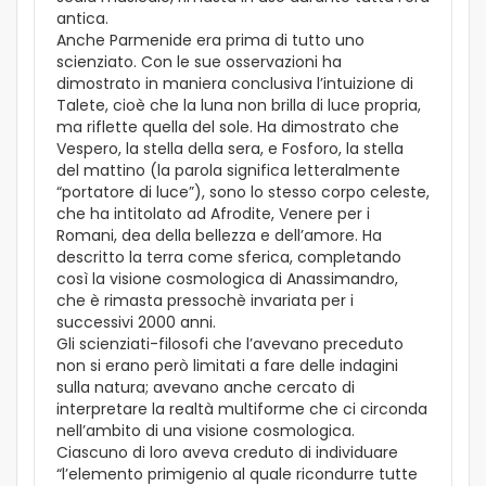
antica.
Anche Parmenide era prima di tutto uno
scienziato. Con le sue osservazioni ha
dimostrato in maniera conclusiva l’intuizione di
Talete, cioè che la luna non brilla di luce propria,
ma riflette quella del sole. Ha dimostrato che
Vespero, la stella della sera, e Fosforo, la stella
del mattino (la parola significa letteralmente
“portatore di luce”), sono lo stesso corpo celeste,
che ha intitolato ad Afrodite, Venere per i
Romani, dea della bellezza e dell’amore. Ha
descritto la terra come sferica, completando
così la visione cosmologica di Anassimandro,
che è rimasta pressochè invariata per i
successivi 2000 anni.
Gli scienziati-filosofi che l’avevano preceduto
non si erano però limitati a fare delle indagini
sulla natura; avevano anche cercato di
interpretare la realtà multiforme che ci circonda
nell’ambito di una visione cosmologica.
Ciascuno di loro aveva creduto di individuare
“l’elemento primigenio al quale ricondurre tutte