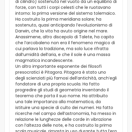
di cilindro) sostenuta nel vuoto da un equilibrio di
forze, con tutti i corpi celesti che le ruotavano
intorno: la prima versione del sistema tolemaico.
Ha costruito la prima meridiana solare; ha
sostenuto, quasi anticipando l’evoluzionismo di
Darwin, che la vita ha avuto origine nel mare.
Anassimene, altro discepolo di Talete, ha capito
che l’arcobaleno non era il fenomeno magico di
cui parlava la tradizione, ma solo luce rifratta
dall’umidità dell’aria, e che il sole è una massa
magmatica incandescente.
Un altro importante esponente dei filosofi
presocratici è Pitagora. Pitagora è stato uno
degli scienziati più famosi dell’antichità, anch’egli
fondatore di una propria scuola. Ha fatto
progredire gli studi di geometria inventando il
teorema che porta il suo nome. Ha attribuito
una tale importanza alla matematica, da
istituire una specie di culto dei numeri. Ha fatto
ricerche nel campo dell’astronomia, ha messo in
relazione le lunghezze delle corde in vibrazione
con l’altezza delle note, e ha costruito la prima
scala musicale, rimasta in uso durante tutta l’era