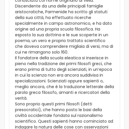
conosciuta col nome originario di Velia.
Discendente da una delle principali famiglie
aristocratiche, Parmenide ha scritto gli statuti
della sua città, ha effettuato ricerche
specialmente in campo astronomico, e ha dato
origine ad una propria scuola filosofica. Ha
esposto la sua dottrina e le sue scoperte in un
poema, un vero e proprio trattato scientifico
che doveva comprendere migliaia di versi, ma di
cui ne rimangono solo 160.
Il fondatore della scuola eleatica si inserisce in
pieno nella tradizione dei primi filosofi greci, che
erano prima di tutto degli scienziati, in un’epoca
in cui la scienza non era ancora suddivisa in
specializzazioni. Scienziati oppure sapienti o,
meglio ancora, che è la traduzione letterale della
parola greca filosofo, amanti e ricercatori della
verità.
Sono proprio questi primi filosofi (detti
presocratici), che hanno posto le basi della
civiltà occidentale fondata sul razionalismo
scientifico. Questi sapienti hanno cominciato ad
indagare la natura delle cose con osservazioni