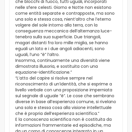
che blocchi di fuoco, tutti uguali, incorporati
nelle sfere celesti. Giorno e Notte non esistono
come entità separate e contrapposte, ma sono
una sola e stessa cosa, nient’altro che l’eterno
volgere del sole intorno alla terra, con la
conseguenza meccanica dell’alternanza luce-
tenebra sulla sua superficie. Due triangoli,
magari distanti fra loro mille miglia, se hanno
eguali un lato e i due angoli adiacenti, sono
uguali, l’uno “è” l’altro.
Insomma, continuamente una diversità viene
dimostrata illusoria, e sostituita con una
equazione-identificazione.”
“L’atto del capire si risolve sempre nel
riconoscimento di un’identità, che si esprime a
livello verbale con una proposizione imperniata
sul segnale di uguale “è”. Le cose che sembrano
diverse in base all’esperienza comune, si rivelano
una sola e stessa cosa alla visione intellettuale
che è propria dell’esperienza scientifica.”
E la conoscenza scientifica non è costituita da
informazioni frammentarie ed episodiche, ma
da un corpo di conoscenze integrato in un