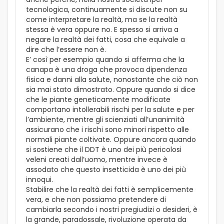
tecnologica, continuamente si discute non su
come interpretare la realtà, ma se la realtà
stessa è vera oppure no. E spesso si arriva a
negare la realtà dei fatti, cosa che equivale a
dire che l’essere non è.
E’ così per esempio quando si afferma che la
canapa è una droga che provoca dipendenza
fisica e danni alla salute, nonostante che ciò non
sia mai stato dimostrato. Oppure quando si dice
che le piante geneticamente modificate
comportano intollerabili rischi per la salute e per
l’ambiente, mentre gli scienziati all’unanimità
assicurano che i rischi sono minori rispetto alle
normali piante coltivate. Oppure ancora quando
si sostiene che il DDT è uno dei più pericolosi
veleni creati dall’uomo, mentre invece è
assodato che questo insetticida è uno dei più
innoqui.
Stabilire che la realtà dei fatti è semplicemente
vera, e che non possiamo pretendere di
cambiarla secondo i nostri pregiudizi o desideri, è
la grande, paradossale, rivoluzione operata da