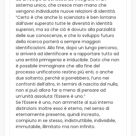
sistema unico, che cresce man mano che
vengono individuate nuove relazioni di identità.
“Certo è che anche lo scienziato è ben lontano
dall’aver superato tutte le diversità in identità
superiori, ma sa che ciò è dovuto alla parzialità
delle sue conoscenze, e che lo sviluppo futuro
della ricerca porterà a sempre maggiori
identificazioni. Alla fine, dopo un lungo percorso,
si arriverà ad identificare e a rapportare tutto ad
una entità primigenia e irriducibile. Dato che non
è possibile immaginare che alla fine del
processo unificatorio restino più enti, o anche
due soltanto, perchè si porrebbero, l’uno nei
confronti dell’altro, in termini di nascita dal nulla,
non si può allora far a meno di pensare ad
un’unità assoluta: l’Essere è uno.”
Se l’Essere è uno, non ammette al suo interno
distinzioni. Inoltre esso è eterno, nel senso di
eternamente presente, quindi increato,
compiuto in se stesso, indistruttibile, indivisibile,
immutabile, illimitato ma non infinito.