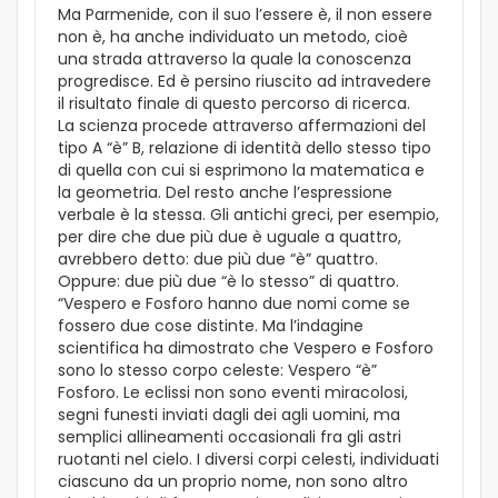
Ma Parmenide, con il suo l’essere è, il non essere
non è, ha anche individuato un metodo, cioè
una strada attraverso la quale la conoscenza
progredisce. Ed è persino riuscito ad intravedere
il risultato finale di questo percorso di ricerca.
La scienza procede attraverso affermazioni del
tipo A “è” B, relazione di identità dello stesso tipo
di quella con cui si esprimono la matematica e
la geometria. Del resto anche l’espressione
verbale è la stessa. Gli antichi greci, per esempio,
per dire che due più due è uguale a quattro,
avrebbero detto: due più due “è” quattro.
Oppure: due più due “è lo stesso” di quattro.
“Vespero e Fosforo hanno due nomi come se
fossero due cose distinte. Ma l’indagine
scientifica ha dimostrato che Vespero e Fosforo
sono lo stesso corpo celeste: Vespero “è”
Fosforo. Le eclissi non sono eventi miracolosi,
segni funesti inviati dagli dei agli uomini, ma
semplici allineamenti occasionali fra gli astri
ruotanti nel cielo. I diversi corpi celesti, individuati
ciascuno da un proprio nome, non sono altro