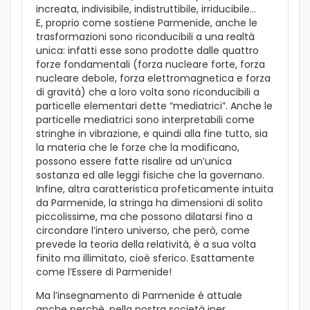
increata, indivisibile, indistruttibile, irriducibile…
E, proprio come sostiene Parmenide, anche le
trasformazioni sono riconducibili a una realtà
unica: infatti esse sono prodotte dalle quattro
forze fondamentali (forza nucleare forte, forza
nucleare debole, forza elettromagnetica e forza
di gravità) che a loro volta sono riconducibili a
particelle elementari dette “mediatrici”. Anche le
particelle mediatrici sono interpretabili come
stringhe in vibrazione, e quindi alla fine tutto, sia
la materia che le forze che la modificano,
possono essere fatte risalire ad un’unica
sostanza ed alle leggi fisiche che la governano.
Infine, altra caratteristica profeticamente intuita
da Parmenide, la stringa ha dimensioni di solito
piccolissime, ma che possono dilatarsi fino a
circondare l’intero universo, che però, come
prevede la teoria della relatività, è a sua volta
finito ma illimitato, cioè sferico. Esattamente
come l’Essere di Parmenide!
Ma l’insegnamento di Parmenide è attuale
anche perchè, nella nostra società iper