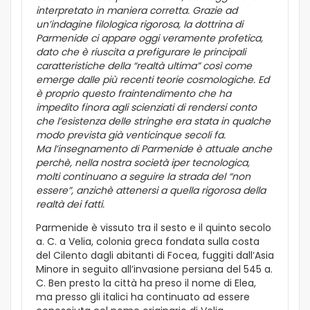
interpretato in maniera corretta. Grazie ad
un’indagine filologica rigorosa, la dottrina di
Parmenide ci appare oggi veramente profetica,
dato che è riuscita a prefigurare le principali
caratteristiche della “realtà ultima” così come
emerge dalle più recenti teorie cosmologiche. Ed
è proprio questo fraintendimento che ha
impedito finora agli scienziati di rendersi conto
che l’esistenza delle stringhe era stata in qualche
modo prevista già venticinque secoli fa.
Ma l’insegnamento di Parmenide è attuale anche
perchè, nella nostra società iper tecnologica,
molti continuano a seguire la strada del “non
essere”, anzichè attenersi a quella rigorosa della
realtà dei fatti.
Parmenide è vissuto tra il sesto e il quinto secolo
a. C. a Velia, colonia greca fondata sulla costa
del Cilento dagli abitanti di Focea, fuggiti dall’Asia
Minore in seguito all’invasione persiana del 545 a.
C. Ben presto la città ha preso il nome di Elea,
ma presso gli italici ha continuato ad essere