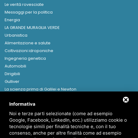
Le verità rovesciate
Messaggi per la politica
Energia
LA GRANDE MURAGLIA VERDE
Urbanistica
Alimentazione e salute
Coltivazioni idroponiche
Ingegneria genetica
Automobili
Dirigibili
Gulliver
La scienza prima di Galilei e Newton
Libri in formato digitale
Informativa
MENU
Noi e terze parti selezionate (come ad esempio
Home
Google, Facebook, LinkedIn, ecc.) utilizziamo cookie o
Presentazione
tecnologie simili per finalità tecniche e, con il tuo
Canapa
consenso, anche per altre finalità come ad esempio