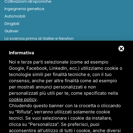
Coltivazioni idroponiche
Ingegneria genetica
Automobili
Dirigibili
Gulliver
La scienza prima di Galilei e Newton
Libri in formato digitale
Informativa
MENU
Noi e terze parti selezionate (come ad esempio
Home
Google, Facebook, LinkedIn, ecc.) utilizziamo cookie o
Presentazione
tecnologie simili per finalità tecniche e, con il tuo
Canapa
consenso, anche per altre finalità come ad esempio
per mostrati annunci personalizzati e non
News
personalizzati più utili per te, come specificato nella
Contatti
cookie policy
.
Chiudendo questo banner con la crocetta o cliccando
su "Rifiuta", verranno utilizzati solamente cookie
tecnici. Se vuoi selezionare i cookie da installare,
clicca su "Personalizza". Se preferisci, puoi
acconsentire all'utilizzo di tutti i cookie, anche diversi